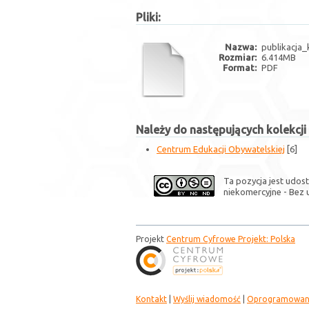
Pliki:
Nazwa:
publikacja_k
Rozmiar:
6.414MB
Format:
PDF
Należy do następujących kolekcji
Centrum Edukacji Obywatelskiej
[6]
Ta pozycja jest udos
niekomercyjne - Bez 
Projekt
Centrum Cyfrowe Projekt: Polska
Kontakt
|
Wyślij wiadomość
|
Oprogramowan