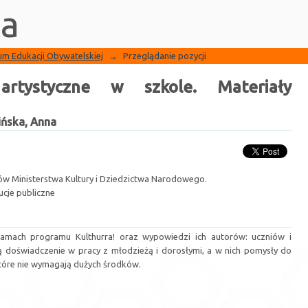
ystyczne w szkole. Materiały pomocnicze.
a
um Edukacji Obywatelskiej
→
Przeglądanie pozycji
 artystyczne w szkole. Materiały
ińska, Anna
ów Ministerstwa Kultury i Dziedzictwa Narodowego.
tucje publiczne
ramach programu Kulthurra! oraz wypowiedzi ich autorów: uczniów i
ją doświadczenie w pracy z młodzieżą i dorosłymi, a w nich pomysły do
które nie wymagają dużych środków.