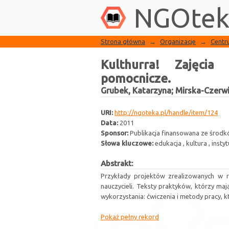
Biblioteka NGO
Kulthurra! Zajęcia art
NGOtek
Strona główna
→
Organizacje
→
Centr
Kulthurra! Zajęcia
pomocnicze.
Grubek, Katarzyna
;
Mirska-Czerw
URI:
http://ngoteka.pl/handle/item/124
Data:
2011
Sponsor:
Publikacja finansowana ze środk
Słowa kluczowe:
edukacja , kultura , insty
Abstrakt:
Przykłady projektów zrealizowanych w 
nauczycieli. Teksty praktyków, którzy ma
wykorzystania: ćwiczenia i metody pracy, 
Pokaż pełny rekord