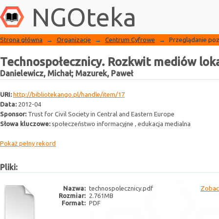
Biblioteka NGO
Technospołecznicy. Rozkwit mediów loka
NGOteka
Strona główna
→
Organizacje
→
Centrum Cyfrowe
→
Przeglądanie poz
Technospołecznicy. Rozkwit mediów loka
Danielewicz, Michał
;
Mazurek, Paweł
URI:
http://bibliotekango.pl/handle/item/17
Data:
2012-04
Sponsor:
Trust for Civil Society in Central and Eastern Europe
Słowa kluczowe:
społeczeństwo informacyjne , edukacja medialna
Pokaż pełny rekord
Pliki:
Nazwa:
technospolecznicy.pdf
Zobac
Rozmiar:
2.761MB
Format:
PDF