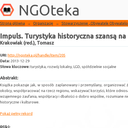
Biblioteka NGO
Impuls. Turystyka historyczna szansą na
NGOteka
Strona główna
→
Organizacje
→
Stowarzyszenie „Obywatele Obywatel
Impuls. Turystyka historyczna szansą na
Krakowiak (red.), Tomasz
URI:
http://ngoteka.pl/handle/item/205
Data:
2013-12-29
Słowa kluczowe:
turystyka, rozwój lokalny, LGD, spółdzielnie socjalne
Abstrakt:
Książka pokazuje jak, w sposób zaplanowany i przemyślany, organizować 
okolicy, współpracować na rzecz regionu, wskazywać korzyści, które odnios
wzajemnego zaufania, współpracy i dbałości o dobro wspólne, rozumiane nie 
historyczne i kulturowe.
Pokaż pełny rekord
Pliki: