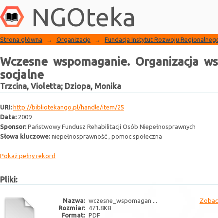
Biblioteka NGO
Wczesne wspomaganie. Organizacja wspar
NGOteka
Strona główna
→
Organizacje
→
Fundacja Instytut Rozwoju Regionalneg
Wczesne wspomaganie. Organizacja wsp
socjalne
Trzcina, Violetta
;
Dziopa, Monika
URI:
http://bibliotekango.pl/handle/item/25
Data:
2009
Sponsor:
Państwowy Fundusz Rehabilitacji Osób Niepełnosprawnych
Słowa kluczowe:
niepełnosprawność , pomoc społeczna
Pokaż pełny rekord
Pliki:
Nazwa:
wczesne_wspomagan ...
Zobac
Rozmiar:
471.8KB
Format:
PDF