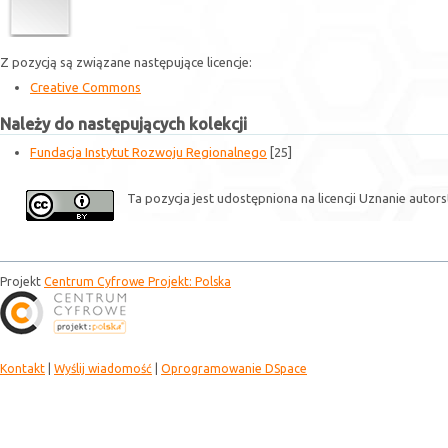
Z pozycją są związane następujące licencje:
Creative Commons
Należy do następujących kolekcji
Fundacja Instytut Rozwoju Regionalnego
[25]
Ta pozycja jest udostępniona na licencji Uznanie autor
Projekt
Centrum Cyfrowe Projekt: Polska
Kontakt
|
Wyślij wiadomość
|
Oprogramowanie DSpace