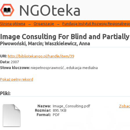
Biblioteka NGO
Image Consulting For Blind and Partiall
NGOteka
Strona główna
→
Organizacje
→
Fundacja Instytut Rozwoju Regionalneg
Image Consulting For Blind and Partiall
Piwowoński, Marcin
;
Waszkielewicz, Anna
URI:
http://bibliotekango.pl/handle/item/39
Data:
2007
Słowa kluczowe:
niepełnosprawność , edukacja medialna
Pokaż pełny rekord
Pliki:
Nazwa:
Image_Consulting.pdf
Zobac
Rozmiar:
895.1KB
Format:
PDF